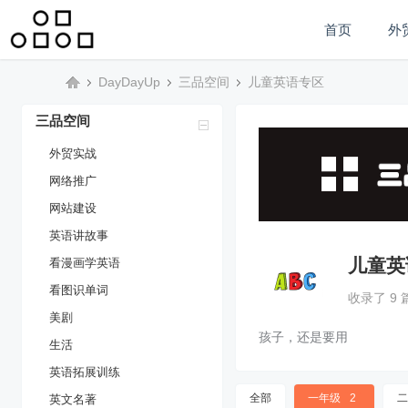
首页
外
DayDayUp
三品空间
儿童英语专区
PP网络营销
三品空间
三
»
›
›
外贸实战
网络推广
网站建设
英语讲故事
儿童英
看漫画学英语
看图识单词
收录了 9 
美剧
品
孩子，还是要用
生活
英语拓展训练
全部
一年级
2
二
英文名著