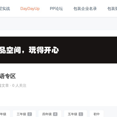
贸实战
DayDayUp
PP论坛
包装企业名录
包装
实战
包装教程
语专区
篇文章 · 0 人关注
年级
三年级
2
四年级
4
五年级
1
初中